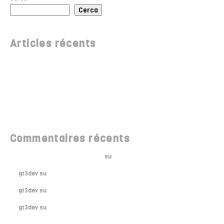
Cerca
Articles récents
Bonjour tout le monde !
Meet Soho WordPress Theme
10 Most Anticipated Events of 2018
Underground Walls
Monument Station Opened
Commentaires récents
Un commentateur WordPress
su
Bonjour tout le monde !
gt3dev
su
Where to Shop in NY
gt3dev
su
Where to Shop in NY
gt3dev
su
New York Became Younger