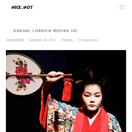
Kabuki Theatre Moved On
admin5808
·
Gennaio 19, 2017
·
Places
·
3 comments