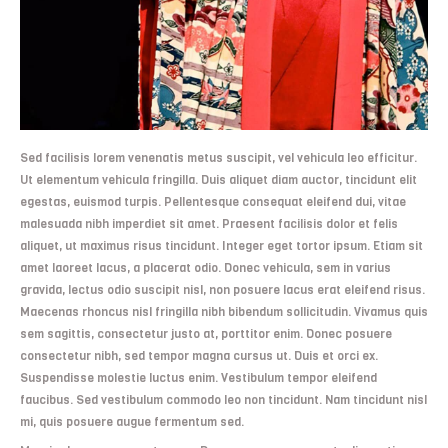
Sed facilisis lorem venenatis metus suscipit, vel vehicula leo efficitur.
Ut elementum vehicula fringilla. Duis aliquet diam auctor, tincidunt elit
egestas, euismod turpis. Pellentesque consequat eleifend dui, vitae
malesuada nibh imperdiet sit amet. Praesent facilisis dolor et felis
aliquet, ut maximus risus tincidunt. Integer eget tortor ipsum. Etiam sit
amet laoreet lacus, a placerat odio. Donec vehicula, sem in varius
gravida, lectus odio suscipit nisl, non posuere lacus erat eleifend risus.
Maecenas rhoncus nisl fringilla nibh bibendum sollicitudin. Vivamus quis
sem sagittis, consectetur justo at, porttitor enim. Donec posuere
consectetur nibh, sed tempor magna cursus ut. Duis et orci ex.
Suspendisse molestie luctus enim. Vestibulum tempor eleifend
faucibus. Sed vestibulum commodo leo non tincidunt. Nam tincidunt nisl
mi, quis posuere augue fermentum sed.