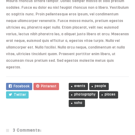
Mauris rhoncus ornare tempor. Donec semper massa at odio pretium
sodales. Fusce eu dolor eu nisl feugiat rhoncus non a libero. Vestibulum
ac sagittis nunc. Proin pellentesque eros ipsum, vel condimentum
neque ullamcorper venenatis. Fusce massa mauris, pretium egestas
ultricies eu, pharetra eget nulla. Etiam placerat, velit nec euismod
varius, lectus nibh pharetra leo, a aliquet justo libero at arcu. Maecenas
erat neque, euismod quis efficitur a, egestas vitae turpis. Nulla vel
ullamcorper est. Nulla facilisi. Nulla arcu neque, condimentum et nulla
vitae, ultricies tincidunt quam. Praesent porttitor enim libero, ut
accumsan risus pretium sed. Sed egestas molestie metus quis
egestas.
events
people
Facebook
Pinterest
photography
places
Twitter
soho
3 Comments: